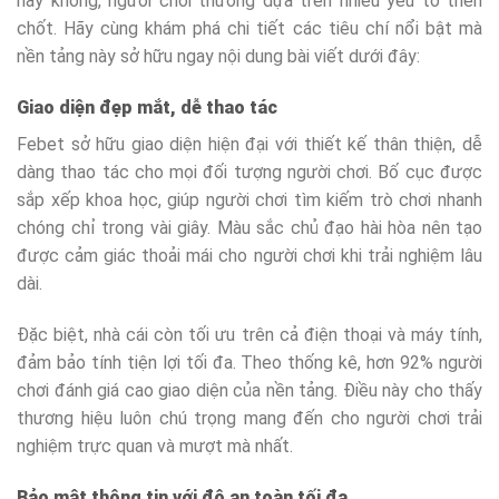
hay không, người chơi thường dựa trên nhiều yếu tố then
chốt. Hãy cùng khám phá chi tiết các tiêu chí nổi bật mà
nền tảng này sở hữu ngay nội dung bài viết dưới đây:
Giao diện đẹp mắt, dễ thao tác
Febet sở hữu giao diện hiện đại với thiết kế thân thiện, dễ
dàng thao tác cho mọi đối tượng người chơi. Bố cục được
sắp xếp khoa học, giúp người chơi tìm kiếm trò chơi nhanh
chóng chỉ trong vài giây. Màu sắc chủ đạo hài hòa nên tạo
được cảm giác thoải mái cho người chơi khi trải nghiệm lâu
dài.
Đặc biệt, nhà cái còn tối ưu trên cả điện thoại và máy tính,
đảm bảo tính tiện lợi tối đa. Theo thống kê, hơn 92% người
chơi đánh giá cao giao diện của nền tảng. Điều này cho thấy
thương hiệu luôn chú trọng mang đến cho người chơi trải
nghiệm trực quan và mượt mà nhất.
Bảo mật thông tin với độ an toàn tối đa