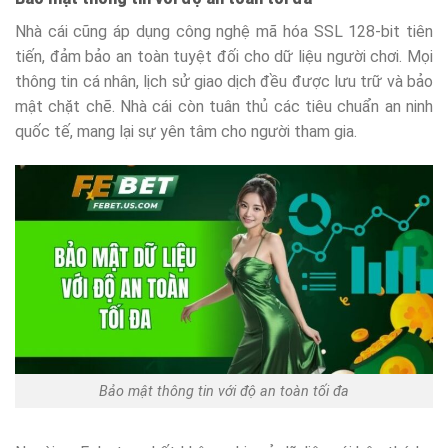
Nhà cái cũng áp dụng công nghệ mã hóa SSL 128-bit tiên
tiến, đảm bảo an toàn tuyệt đối cho dữ liệu người chơi. Mọi
thông tin cá nhân, lịch sử giao dịch đều được lưu trữ và bảo
mật chặt chẽ. Nhà cái còn tuân thủ các tiêu chuẩn an ninh
quốc tế, mang lại sự yên tâm cho người tham gia.
Bảo mật thông tin với độ an toàn tối đa