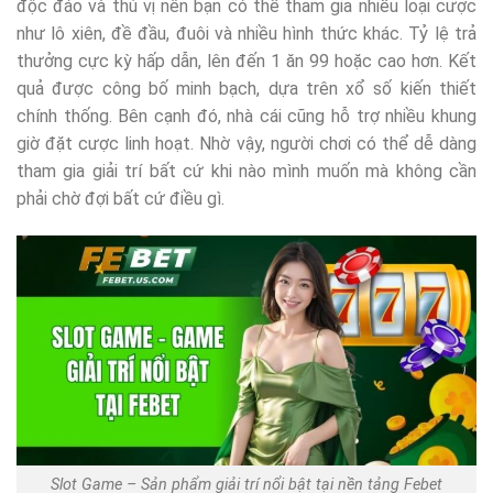
độc đáo và thú vị nên bạn có thể tham gia nhiều loại cược
như lô xiên, đề đầu, đuôi và nhiều hình thức khác. Tỷ lệ trả
thưởng cực kỳ hấp dẫn, lên đến 1 ăn 99 hoặc cao hơn. Kết
quả được công bố minh bạch, dựa trên xổ số kiến thiết
chính thống. Bên cạnh đó, nhà cái cũng hỗ trợ nhiều khung
giờ đặt cược linh hoạt. Nhờ vậy, người chơi có thể dễ dàng
tham gia giải trí bất cứ khi nào mình muốn mà không cần
phải chờ đợi bất cứ điều gì.
Slot Game – Sản phẩm giải trí nổi bật tại nền tảng Febet