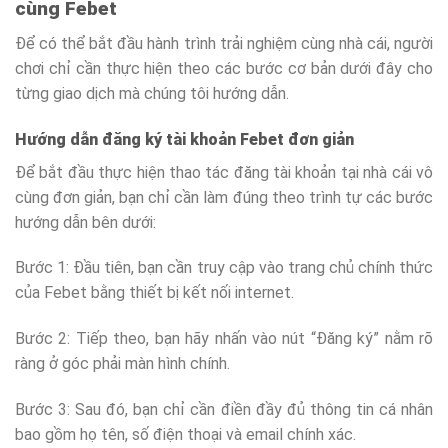
cùng Febet
Để có thể bắt đầu hành trình trải nghiệm cùng nhà cái, người
chơi chỉ cần thực hiện theo các bước cơ bản dưới đây cho
từng giao dịch mà chúng tôi hướng dẫn.
Hướng dẫn đăng ký tài khoản Febet đơn giản
Để bắt đầu thực hiện thao tác đăng tài khoản tại nhà cái vô
cùng đơn giản, bạn chỉ cần làm đúng theo trình tự các bước
hướng dẫn bên dưới:
Bước 1: Đầu tiên, bạn cần truy cập vào trang chủ chính thức
của Febet bằng thiết bị kết nối internet.
Bước 2: Tiếp theo, bạn hãy nhấn vào nút “Đăng ký” nằm rõ
ràng ở góc phải màn hình chính.
Bước 3: Sau đó, bạn chỉ cần điền đầy đủ thông tin cá nhân
bao gồm họ tên, số điện thoại và email chính xác.