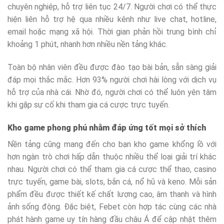
chuyên nghiệp, hỗ trợ liên tục 24/7. Người chơi có thể thực
hiện liên hỗ trợ hệ qua nhiều kênh như live chat, hotline,
email hoặc mạng xã hội. Thời gian phản hồi trung bình chỉ
khoảng 1 phút, nhanh hơn nhiều nền tảng khác.
Toàn bộ nhân viên đều được đào tạo bài bản, sẵn sàng giải
đáp mọi thắc mắc. Hơn 93% người chơi hài lòng với dịch vụ
hỗ trợ của nhà cái. Nhờ đó, người chơi có thể luôn yên tâm
khi gặp sự cố khi tham gia cá cược trực tuyến.
Kho game phong phú nhằm đáp ứng tốt mọi sở thích
Nền tảng cũng mang đến cho bạn kho game khổng lồ với
hơn ngàn trò chơi hấp dẫn thuộc nhiều thể loại giải trí khác
nhau. Người chơi có thể tham gia cá cược thể thao, casino
trực tuyến, game bài, slots, bắn cá, nổ hũ và keno. Mỗi sản
phẩm đều được thiết kế chất lượng cao, âm thanh và hình
ảnh sống động. Đặc biệt, Febet còn hợp tác cùng các nhà
phát hành game uy tín hàng đầu châu Á để cập nhật thêm