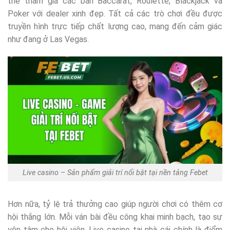
thể tham gia các bàn Baccarat, Roulette, Blackjack và
Poker với dealer xinh đẹp. Tất cả các trò chơi đều được
truyền hình trực tiếp chất lượng cao, mang đến cảm giác
như đang ở Las Vegas.
Live casino – Sản phẩm giải trí nổi bật tại nền tảng Febet
Hơn nữa, tỷ lệ trả thưởng cao giúp người chơi có thêm cơ
hội thắng lớn. Mỗi ván bài đều công khai minh bạch, tạo sự
yên tâm cho hội viên. Live casino tại nhà cái chính là điểm