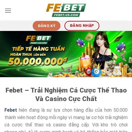
Chuyển
đến
nội
dung
ĐĂNG NHẬP
ĐĂNG KÝ
Febet – Trải Nghiệm Cá Cược Thể Thao
Và Casino Cực Chất
Febet
hiện đang là sự lựa chọn hàng đầu của hơn 50.000
thành viên hoạt động mỗi ngày vì mang lại cơ hội trải nghiệm
cá cược thể thao và casino đẳng cấp. Với kho trò chơi