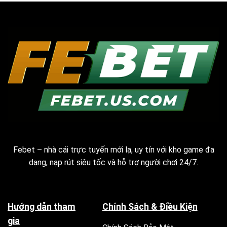
Febet
– nhà cái trực tuyến mới lạ, uy tín với kho game đa
dạng, nạp rút siêu tốc và hỗ trợ người chơi 24/7.
Hướng dẫn tham
Chính Sách & Điều Kiện
gia