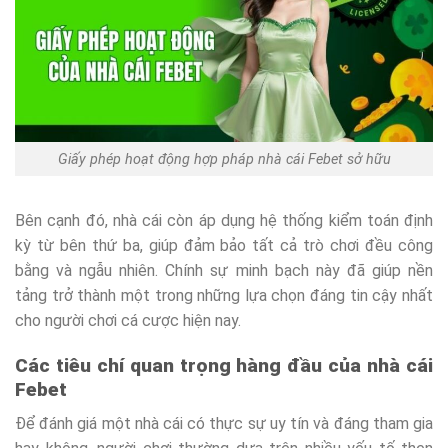
Giấy phép hoạt động hợp pháp nhà cái Febet sở hữu
Bên cạnh đó, nhà cái còn áp dụng hệ thống kiểm toán định
kỳ từ bên thứ ba, giúp đảm bảo tất cả trò chơi đều công
bằng và ngẫu nhiên. Chính sự minh bạch này đã giúp nền
tảng trở thành một trong những lựa chọn đáng tin cậy nhất
cho người chơi cá cược hiện nay.
Các tiêu chí quan trọng hàng đầu của nhà cái
Febet
Để đánh giá một nhà cái có thực sự uy tín và đáng tham gia