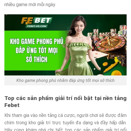
nhiều game mới mỗi ngày.
Kho game phong phú nhằm đáp ứng tốt mọi sở thích
Top các sản phẩm giải trí nổi bật tại nền tảng
Febet
Khi tham gia vào nền tảng cá cược, người chơi sẽ được đắm
chìm trong kho giải trí trực tuyến đa dạng và đầy hấp dẫn.
Hãy cùng khám phá chi tiết top các sản phẩm giải trí nổi