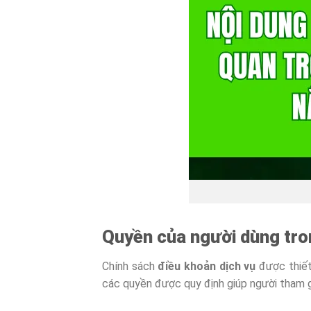
Quyền của người dùng tro
Chính sách
điều khoản dịch vụ
được thiết
các quyền được quy định giúp người tham gia