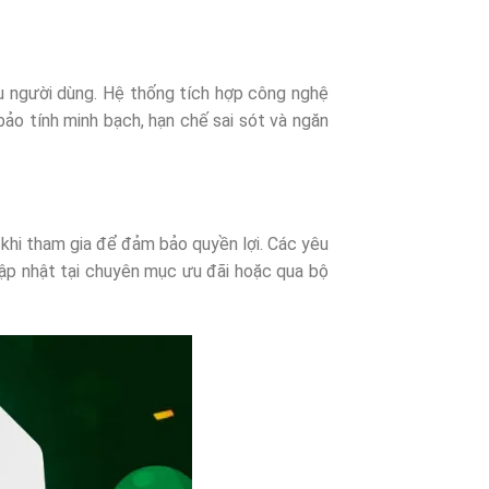
u người dùng. Hệ thống tích hợp công nghệ
ảo tính minh bạch, hạn chế sai sót và ngăn
 khi tham gia để đảm bảo quyền lợi. Các yêu
cập nhật tại chuyên mục ưu đãi hoặc qua bộ