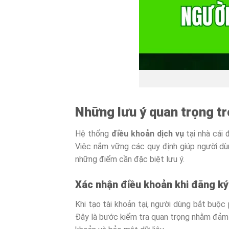
Những lưu ý quan trọng tr
Hệ thống
điều khoản dịch vụ
tại nhà cái 
Việc nắm vững các quy định giúp người dùn
những điểm cần đặc biệt lưu ý.
Xác nhận điều khoản khi đăng ký
Khi tạo tài khoản tại, người dùng bắt buộc
Đây là bước kiểm tra quan trọng nhằm đảm bả