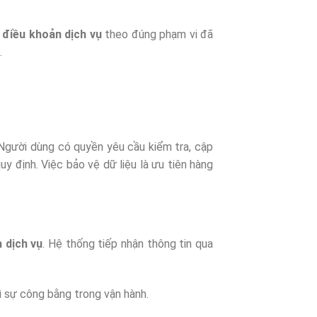
g
điều khoản dịch vụ
theo đúng phạm vi đã
.
Người dùng có quyền yêu cầu kiểm tra, cập
uy định. Việc bảo vệ dữ liệu là ưu tiên hàng
 dịch vụ
. Hệ thống tiếp nhận thông tin qua
ì sự công bằng trong vận hành.