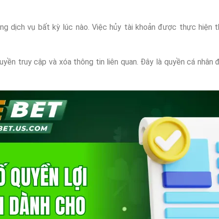
g dịch vụ bất kỳ lúc nào. Việc hủy tài khoản được thực hiện 
uyền truy cập và xóa thông tin liên quan. Đây là quyền cá nhân