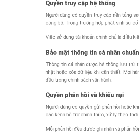
Quyền truy cập hệ thống
Người dùng có quyền truy cập nền tảng sa
công bố. Trong trường hợp phát sinh sự cố 
Việc sử dụng tài khoản chính chủ là điều ki
Bảo mật thông tin cá nhân chuẩn
Thông tin cá nhân được hệ thống lưu trữ 
nhật hoặc xóa dữ liệu khi cần thiết. Mọi hà
đầu trong chính sách vận hành.
Quyền phản hồi và khiếu nại
Người dùng có quyền gửi phản hồi hoặc khi
các kênh hỗ trợ chính thức, xử lý theo thời
Mỗi phản hồi đều được ghi nhận và phản hồi 